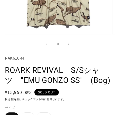
モ
ー
の
1
/
6
ダ
ル
で
SKU:
RAK610-M
メ
デ
ROARK REVIVAL S/Sシャ
ィ
ア
(1)
(2
ツ "EMU GONZO SS" (Bog)
を
開
く
通
¥15,950
SOLD OUT
常
税込
配送料
はチェックアウト時に計算されます。
価
サイズ
格