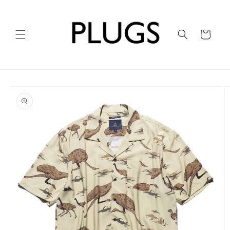
コンテ
ンツに
進む
カ
ー
ト
商品情
報にス
キップ