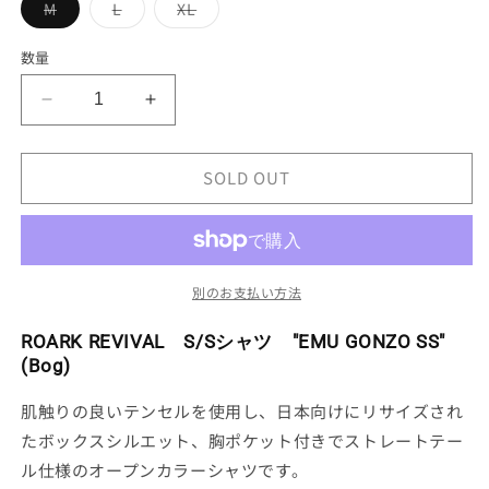
バ
バ
バ
M
L
XL
リ
リ
リ
エ
エ
エ
ー
ー
ー
数量
シ
シ
シ
ョ
ョ
ョ
ン
ン
ン
ROARK
ROARK
は
は
は
売
売
売
REVIVAL
REVIVAL
り
り
り
S/S
S/S
切
切
切
れ
れ
れ
SOLD OUT
シ
シ
て
て
て
ャ
い
い
ャ
い
る
る
る
ツ
ツ
か
か
か
販
販
販
&quot;EMU
&quot;EMU
売
売
売
GONZO
GONZO
で
で
で
別のお支払い方法
き
き
き
SS&quot;
SS&quot;
ま
ま
ま
(Bog)
(Bog)
せ
せ
せ
ROARK REVIVAL S/Sシャツ "EMU GONZO SS"
ん
ん
ん
の
の
(Bog)
数
数
量
量
肌触りの良いテンセルを使用し、日本向けにリサイズされ
を
を
たボックスシルエット、胸ポケット付きでストレートテー
減
増
ル仕様のオープンカラーシャツです。
ら
や