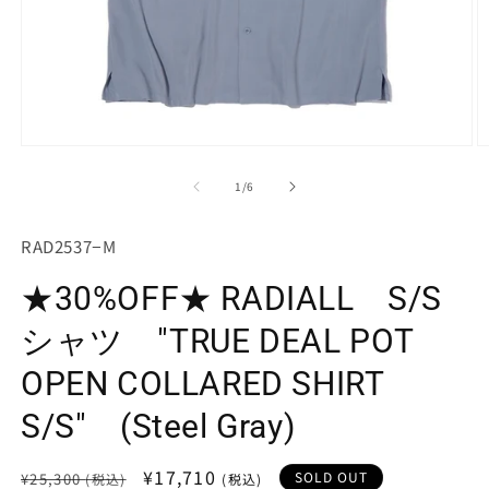
モ
ー
の
1
/
6
ダ
ル
で
SKU:
RAD2537−M
メ
デ
★30%OFF★ RADIALL S/S
ィ
ア
(1)
(2
シャツ "TRUE DEAL POT
を
開
OPEN COLLARED SHIRT
く
S/S" (Steel Gray)
通
セ
¥17,710
SOLD OUT
¥25,300