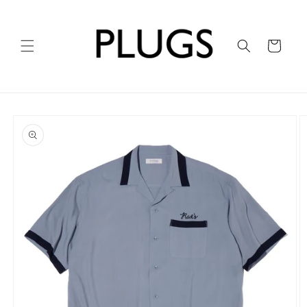
コンテ
ンツに
進む
カ
ー
ト
商品情
報にス
キップ