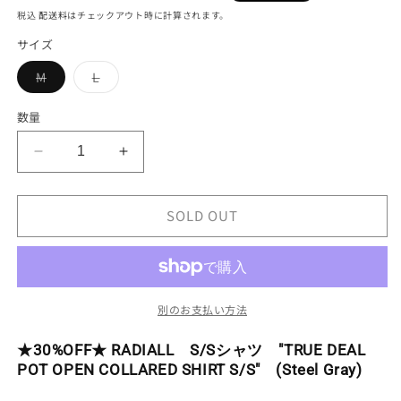
常
ー
税込
配送料
はチェックアウト時に計算されます。
価
ル
サイズ
格
価
格
バ
バ
M
L
リ
リ
エ
エ
ー
ー
数量
シ
シ
ョ
ョ
ン
ン
★30%OFF★
★30%OFF★
は
は
売
売
RADIALL
RADIALL
り
り
S/S
S/S
切
切
れ
れ
SOLD OUT
シ
シ
て
て
い
い
ャ
ャ
る
る
ツ
ツ
か
か
販
販
&quot;TRUE
&quot;TRUE
売
売
DEAL
で
で
DEAL
別のお支払い方法
き
き
POT
POT
ま
ま
OPEN
せ
せ
OPEN
★30%OFF★ RADIALL S/Sシャツ "TRUE DEAL
ん
ん
COLLARED
COLLARED
POT OPEN COLLARED SHIRT S/S" (Steel Gray)
SHIRT
SHIRT
S/S&quot;
S/S&quot;