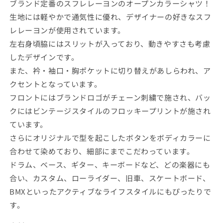
ブランド定番のスフレレーヨンのオープンカラーシャツ！
(Steel
(Steel
生地には軽やかで通気性に優れ、デザイナーの好きなスフ
Gray)
Gray)
の
の
レレーヨンが使用されています。
数
数
左右身頃脇にはスリットが入っており、動きやすさも考慮
量
量
したデザインです。
を
を
また、衿・袖口・胸ポケットに切り替えがあしらわれ、ア
減
増
クセントとなっています。
ら
や
フロントにはブランドロゴがチェーン刺繍で施され、バッ
す
す
クにはビンテージスタイルのフロッキープリントが施され
ています。
さらにオリジナルで型を起こしたボタンをボディカラーに
合わせて染めており、細部にまでこだわっています。
ドラム、ベース、ギター、キーボードなど、どの楽器にも
合い、カスタム、ローライダー、旧車、スケートボード、
BMXといったアクティブなライフスタイルにもぴったりで
す。