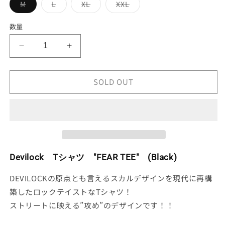
バ
バ
バ
バ
M
L
XL
XXL
リ
リ
リ
リ
エ
エ
エ
エ
ー
ー
ー
ー
数量
シ
シ
シ
シ
ョ
ョ
ョ
ョ
ン
ン
ン
ン
Devilock
Devilock
は
は
は
は
売
売
売
売
T
T
り
り
り
り
シ
シ
切
切
切
切
れ
れ
れ
れ
SOLD OUT
ャ
ャ
て
て
て
て
い
い
い
い
ツ
ツ
る
る
る
る
&quot;FEAR
&quot;FEAR
か
か
か
か
販
販
販
販
TEE&quot;
TEE&quot;
売
売
売
売
(Black)
(Black)
で
で
で
で
き
き
き
き
の
の
ま
ま
ま
ま
せ
せ
せ
せ
数
数
Devilock Tシャツ "FEAR TEE" (Black)
ん
ん
ん
ん
量
量
を
を
DEVILOCKの原点とも言えるスカルデザインを現代に再構
減
増
築したロックテイストなTシャツ！
ら
や
ストリートに映える”攻め”のデザインです！！
す
す