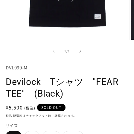
モ
ー
の
1
/
3
ダ
ル
で
SKU:
DVL099-M
メ
デ
Devilock Tシャツ "FEAR
ィ
ア
(1)
(2
TEE" (Black)
を
開
く
通
¥5,500
SOLD OUT
常
税込
配送料
はチェックアウト時に計算されます。
価
サイズ
格