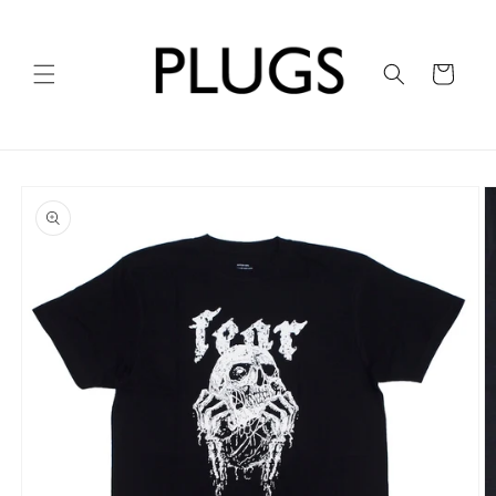
コンテ
ンツに
進む
カ
ー
ト
商品情
報にス
キップ