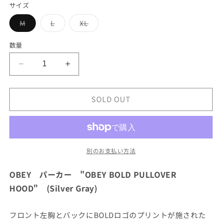
サイズ
格
バ
バ
バ
M
L
XL
リ
リ
リ
エ
エ
エ
ー
ー
ー
数量
シ
シ
シ
ョ
ョ
ョ
ン
ン
ン
OBEY
OBEY
は
は
は
売
売
売
パ
パ
り
り
り
ー
切
切
ー
切
れ
れ
れ
SOLD OUT
カ
カ
て
て
て
い
い
い
ー
ー
る
る
る
&quot;OBEY
か
か
&quot;OBEY
か
販
販
販
BOLD
BOLD
売
売
売
PULLOVER
で
で
PULLOVER
で
別のお支払い方法
き
き
き
HOOD&quot;
HOOD&quot;
ま
ま
ま
(Silver
せ
せ
(Silver
せ
OBEY パーカー "OBEY BOLD PULLOVER
ん
ん
ん
Gray)
Gray)
HOOD" (Silver Gray)
の
の
数
数
量
量
フロント左胸とバックにBOLDロゴのプリントが施された