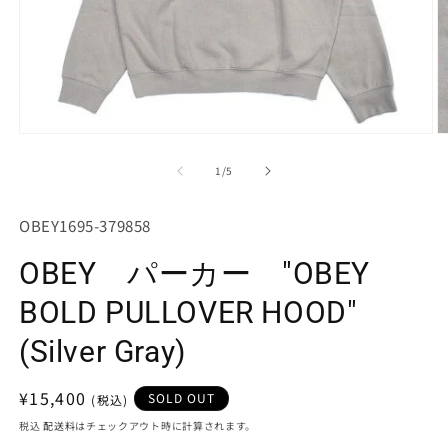
モ
ー
の
1
/
5
ダ
ル
で
SKU:
OBEY1695-379858
メ
デ
OBEY パーカー "OBEY
ィ
ア
(1)
(2
BOLD PULLOVER HOOD"
を
開
(Silver Gray)
く
通
¥15,400
SOLD OUT
常
税込
配送料
はチェックアウト時に計算されます。
価