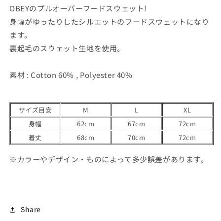
を
を
OBEYのプルオーバーフードスウェット!
減
増
身幅がゆったりしたシルエットのフードスウェットになり
ら
や
ます。
す
す
裏起毛のスウェット生地を使用。
素材 : Cotton 60% , Polyester 40%
サイズ目安
M
L
XL
身幅
62cm
67cm
72cm
着丈
68cm
70cm
72cm
※カラーやデザイン・ものによって多少誤差があります。
Share