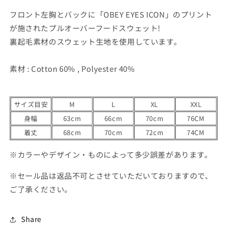
数
数
フロント左胸とバックに「OBEY EYES ICON」のプリント
量
量
が施されたプルオーバーフードスウェット!
を
を
裏起毛素材のスウェット生地を使用しています。
減
増
ら
や
素材 : Cotton 60% , Polyester 40%
す
す
サイズ目安
M
L
XL
XXL
身幅
63cm
66cm
70cm
76CM
着丈
68cm
70cm
72cm
74CM
※カラーやデザイン・ものによって多少誤差があります。
※セール品は返品不可とさせていただいておりますので、
ご了承ください。
Share