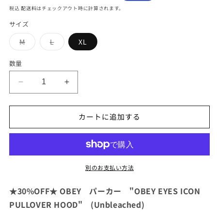
常
ー
税込
配送料
はチェックアウト時に計算されます。
価
ル
サイズ
格
価
格
バ
バ
M
L
XL
リ
リ
エ
エ
ー
ー
数量
シ
シ
ョ
ョ
ン
ン
★30%OFF★
★30%OFF★
は
は
売
売
OBEY
OBEY
り
り
パ
切
切
パ
れ
れ
カートに追加する
ー
ー
て
て
い
い
カ
カ
る
る
か
か
ー
ー
販
販
&quot;OBEY
&quot;OBEY
売
売
で
で
EYES
EYES
別のお支払い方法
き
き
ICON
ICON
ま
ま
せ
せ
PULLOVER
PULLOVER
★30%OFF★ OBEY パーカー "OBEY EYES ICON
ん
ん
HOOD&quot;
HOOD&quot;
PULLOVER HOOD" (Unbleached)
(Unbleached)
(Unbleached)
の
の