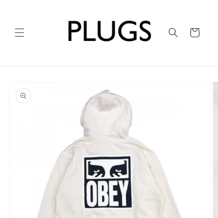
コンテ
ンツに
進む
カ
ー
ト
商品情
報にス
キップ