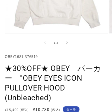
モ
ー
の
1
/
3
ダ
ル
で
SKU:
OBEY1681-376519
メ
デ
★30%OFF★ OBEY パーカ
ィ
ア
(1)
(2
ー "OBEY EYES ICON
を
開
PULLOVER HOOD"
く
(Unbleached)
通
セ
¥10,780
セール
¥15,400