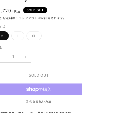
通
5,720
SOLD OUT
常
込
配送料
はチェックアウト時に計算されます。
価
イズ
格
バ
バ
バ
M
L
XL
リ
リ
リ
エ
エ
エ
ー
ー
ー
量
シ
シ
シ
ョ
ョ
ョ
ン
ン
ン
SPITFIRE
SPITFIRE
は
は
は
売
売
売
T
T
り
り
り
シ
シ
切
切
切
れ
れ
れ
SOLD OUT
ャ
ャ
て
て
て
い
い
い
ツ
ツ
る
る
る
&quot;CLASSIC
&quot;CLASSIC
か
か
か
販
販
販
SWIRL
SWIRL
売
売
売
TEE&quot;
TEE&quot;
で
で
で
別のお支払い方法
き
き
き
(Black)
(Black)
ま
ま
ま
の
の
せ
せ
せ