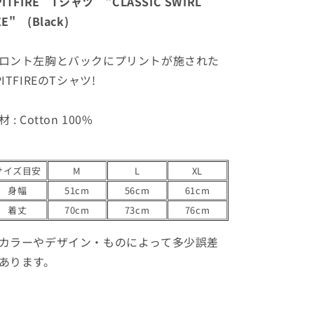
PITFIRE Tシャツ "CLASSIC SWIRL
ん
ん
ん
数
数
EE" (Black)
量
量
を
を
減
増
ロント左胸とバックにプリントが施された
ら
や
PITFIREのTシャツ!
す
す
 : Cotton 100%
サイズ目安
M
L
XL
身幅
51cm
56cm
61cm
着丈
70cm
73cm
76cm
カラーやデザイン・ものによって多少誤差
あります。