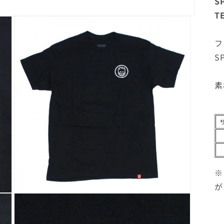
S
T
フ
S
素材
※
が
モ
ー
ダ
ル