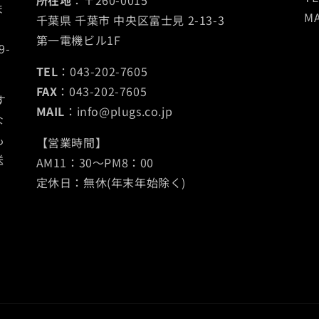
所在地
：〒260-0015
ま
MA
千葉県 千葉市 中央区富士見 2-13-3
第一電機ビル1F
9-
TEL
：043-202-7605
FAX
：043-202-7605
す
MAIL
：info@plugs.co.jp
な
も
【営業時間】
送
AM11：30～PM8：00
定休日：無休(年末年始除く)