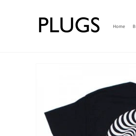
コンテ
ンツに
進む
Home
B
商品情
報にス
キップ