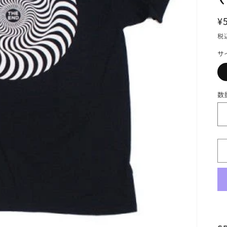
¥
税
サ
数