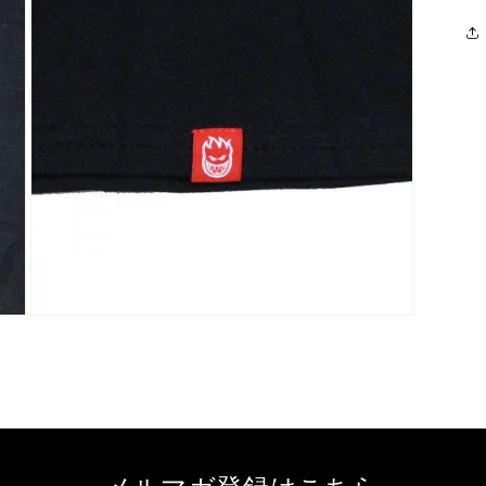
で
メ
デ
ィ
ア
(3)
を
開
く
モ
ー
ダ
ル
で
メ
デ
ィ
ア