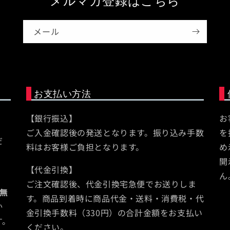
メルマガ登録はこちら
(5)
を
開
メール
く
お支払い方法
【銀行振込】
お
ご入金確認後の発送となります。振り込み手数
を
だ
料はお客様ご負担となります。
め
開
【代金引換】
ん
ご注文確認後、代金引換宅急便でお送りしま
無
す。商品到着時に商品代金・送料・消費税・代
か
金引換手数料（330円）の合計金額をお支払い
す。
ください。