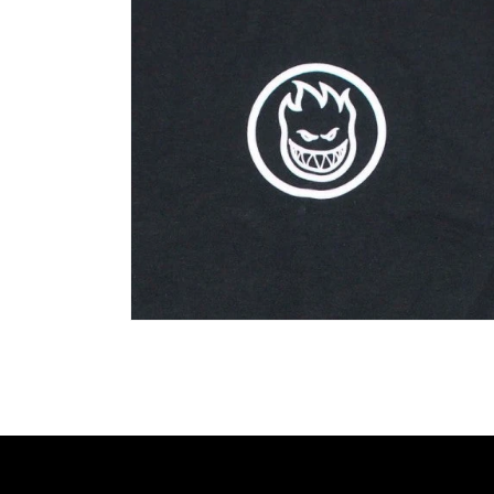
で
メ
デ
ィ
ア
(2)
を
開
く
モ
ー
ダ
ル
で
メ
デ
ィ
ア