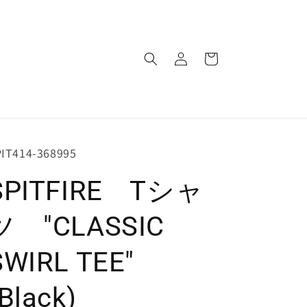
ロ
カ
グ
ー
イ
ト
ン
U:
IT414-368995
SPITFIRE Tシャ
ツ "CLASSIC
SWIRL TEE"
Black)