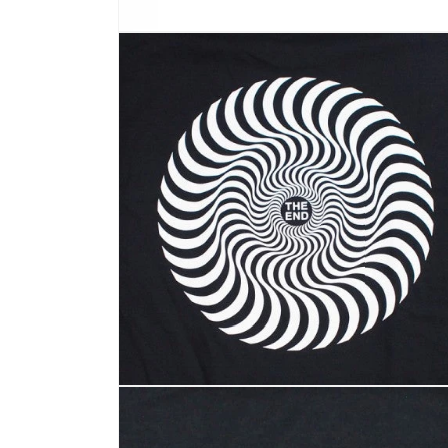
モ
ー
ダ
ル
で
メ
デ
ィ
ア
(1)
を
開
く
モ
ー
ダ
ル