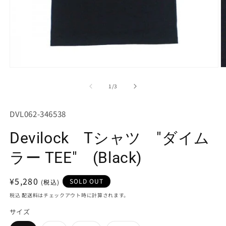
モ
ー
の
1
/
3
ダ
ル
で
SKU:
DVL062-346538
メ
デ
Devilock Tシャツ "ダイム
ィ
ア
(1)
(2
ラー TEE" (Black)
を
開
く
通
¥5,280
SOLD OUT
常
税込
配送料
はチェックアウト時に計算されます。
価
サイズ
格