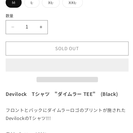
バ
バ
バ
バ
M
L
XL
XXL
リ
リ
リ
リ
エ
エ
エ
エ
ー
ー
ー
ー
数量
シ
シ
シ
シ
ョ
ョ
ョ
ョ
ン
ン
ン
ン
Devilock
Devilock
は
は
は
は
売
売
売
売
T
T
り
り
り
り
シ
シ
切
切
切
切
れ
れ
れ
れ
SOLD OUT
ャ
ャ
て
て
て
て
い
い
い
い
ツ
ツ
る
る
る
る
&quot;
&quot;
か
か
か
か
販
販
販
販
ダ
ダ
売
売
売
売
で
で
で
で
イ
イ
き
き
き
き
ム
ム
ま
ま
ま
ま
せ
せ
せ
せ
ラ
ラ
Devilock Tシャツ "ダイムラー TEE" (Black)
ん
ん
ん
ん
ー
ー
TEE&quot;
TEE&quot;
フロントとバックにダイムラーロゴのプリントが施された
(Black)
(Black)
DevilockのTシャツ!!!
の
の
数
数
量
量