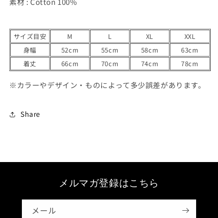
素材 : Cotton 100%
を
を
減
増
ら
や
サイズ目安
M
L
XL
XXL
す
す
身幅
52cm
55cm
58cm
63cm
着丈
66cm
70cm
74cm
78cm
※カラーやデザイン・ものによって多少誤差があります。
Share
メルマガ登録はこちら
メール