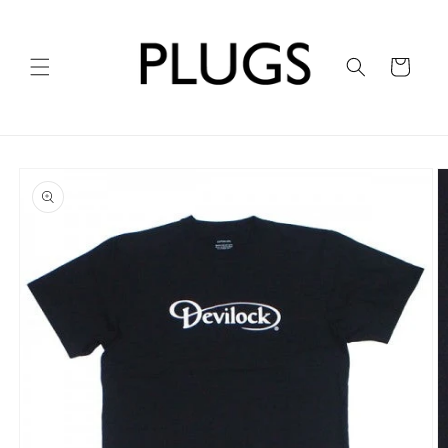
コンテ
ンツに
進む
カ
ー
ト
商品情
報にス
キップ